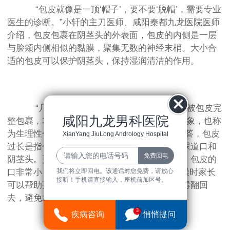
“包皮就像是一顶‘帽子’，要不要‘脱帽’，需要专业
医生的诊断。”小轩的主刀医师、咸阳秦都九龙医院医师
介绍，包皮包裹在阴茎头的外表面，包皮的内侧是一层
与脸颊内侧相似的黏膜，聚集无数的神经末梢。大小合
适的包皮可以保护阴茎头，保持湿润清洁的作用。
“几乎所有正常的男宝出生时阴茎头都是被包皮完
咸阳九龙男科医院
整包裹，3岁前包皮无法外翻显露是属于正常现象，也称
为生理性包茎。”咸阳秦都九龙医院主任医师回答，包皮
XianYang JiuLong Andrology Hospital
过长是指包皮覆盖尿道口，能露出或部分露出尿道口和
阴茎头。更严重的是包茎，包皮不能上下翻动，包皮的
我们将立即回电。该通话对您免费，请放心
口非常小，阴茎头也不能露出。“3岁以后，洗澡时家长
接听！手机请直接输入，座机前加区号。
可以帮助孩子翻开包皮进行清洁，清洁完要记得翻回
去，避免水肿引起包皮嵌顿。”
3
疾病咨询
悄悄提问