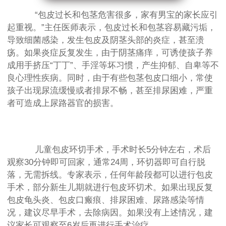
“包皮过长和包茎危害很多，家有男宝的家长应引
起重视。”主任医师表示，包皮过长和包茎容易藏污垢，
导致细菌感染，发生包皮及阴茎头部的炎症，甚至溃
疡。如果炎症反复发生，由于阴茎痛痒，可诱使孩子养
成用手挤压“丁丁”、手淫等坏习惯，产生抑郁、自卑等不
良心理性疾病。同时，由于有些包茎包皮口细小，常使
孩子出现尿流缓慢或者排尿不畅，甚至排尿困难，严重
者可造成上尿路器官的损害。
儿童包皮环切手术，手术时长5分钟左右，术后
观察30分钟即可回家，通常24周，环切器即可自行脱
落，无需拆线。专家表示，任何年龄段都可以进行包皮
手术，部分新生儿期就进行包皮环切术。如果出现反复
包皮龟头炎、包皮口瘢痕、排尿困难、尿路感染等情
况，建议尽早手术，去除病因。如果没有上述情况，建
议家长可观察至6岁后再进行手术治疗。