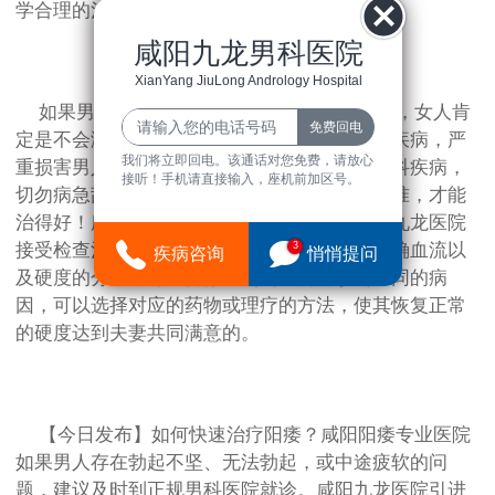
学合理的治疗方案，为男性健康保驾护航。
咸阳九龙男科医院
XianYang JiuLong Andrology Hospital
如果男人的丁丁硬不起来，心有余而力不足，女人肯
定是不会满意的。阳痿早泄、前列腺炎等男科疾病，严
我们将立即回电。该通话对您免费，请放心
重损害男人身心健康和家庭和谐幸福。治疗男科疾病，
接听！手机请直接输入，座机前加区号。
切勿病急乱投医，眉毛胡子一把抓。只有查得准，才能
治得好！所以，如果患有阳痿，就赶紧到咸阳九龙医院
3
接受检查治疗吧！通过勃起硬度检测，可以明确血流以
疾病咨询
悄悄提问
及硬度的分级来对病情做出判断。明确诊断不同的病
因，可以选择对应的药物或理疗的方法，使其恢复正常
的硬度达到夫妻共同满意的。
【今日发布】如何快速治疗阳痿？咸阳阳痿专业医院
如果男人存在勃起不坚、无法勃起，或中途疲软的问
题，建议及时到正规男科医院就诊。咸阳九龙医院引进