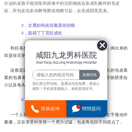
分泌的皮脂不能排除和尿液中的沉积物就会形成乳酪样的包皮
垢，而包皮垢多由酵母菌或细菌引起，会造成阴茎恶臭。
3，女票妇科炎症都是你的错
4，阻碍丁丁茁壮成长
和好基友一起去厕所，他掏出来的是大香蕉，而你，掏出来的
咸阳九龙男科医院
却是绿豆芽…
XianYang JiuLong Andrology Hospital
这都是因为在青春期发育时，由于龟头和阴茎被过长的包皮紧
紧的包裹着，使得丁丁的发育空间受到了限制，从而导致阴茎短
我们将立即回电。该通话对您免费，请放心
小以及龟头发育不良。
接听！手机请直接输入，座机前加区号。
5，撸管也不能放纵
3
疾病咨询
悄悄提问
一个人看爱情动作片，左手右手一个慢动作，右手左手慢动作
重播，正在享受时突然一个用力过猛，包皮再也回不到原点了。