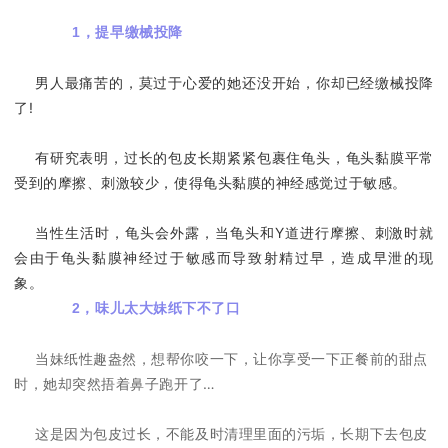
1，提早缴械投降
男人最痛苦的，莫过于心爱的她还没开始，你却已经缴械投降
了!
有研究表明，过长的包皮长期紧紧包裹住龟头，龟头黏膜平常
受到的摩擦、刺激较少，使得龟头黏膜的神经感觉过于敏感。
当性生活时，龟头会外露，当龟头和Y道进行摩擦、刺激时就
会由于龟头黏膜神经过于敏感而导致射精过早，造成早泄的现
象。
2，味儿太大妹纸下不了口
当妹纸性趣盎然，想帮你咬一下，让你享受一下正餐前的甜点
时，她却突然捂着鼻子跑开了…
这是因为包皮过长，不能及时清理里面的污垢，长期下去包皮