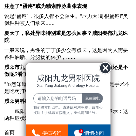
注意了“蛋疼”或为精索静脉曲张表现
说起“蛋疼”，很多人都不会陌生。“压力大!哥很蛋疼!”类
似种种被人们拿来......
夏天了，私处异味特别重是怎么回事？咸阳秦都九龙医
院
一般来说，男性的丁丁多少会有点味，这是因为人需要
各种油脂、分泌物的保护，......
咸阳市九龙医院好不好？包皮手术疼不疼，是做还是不
做呢?看了你就明白了
咸阳九龙男科医院
“虽然知道包皮过长有些危害，但一想到需要的是手术不
XianYang JiuLong Andrology Hospital
是吃药打针还是有几分害怕，担心......
咸阳男科哪家医院好_咸阳九龙医院找专家
我们将立即回电。该通话对您免费，请放心
咸阳九龙医院靠谱么，咸阳九龙医院医生表示：这
接听！手机请直接输入，座机前加区号。
两种症状对男性的影响也不同，不过......
3
首页
疾病咨询
悄悄提问