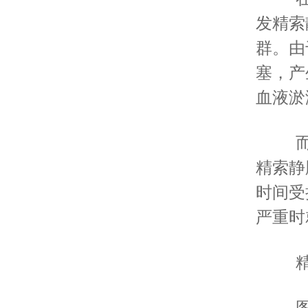
发精索
群。由
塞，产
血液淤
而
精索静
时间受
严重时
精
图