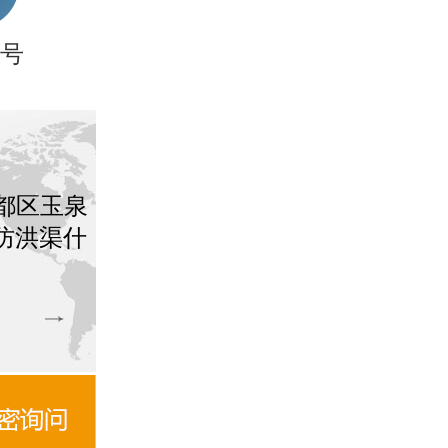
号
都区玉泉
与防洪渠什