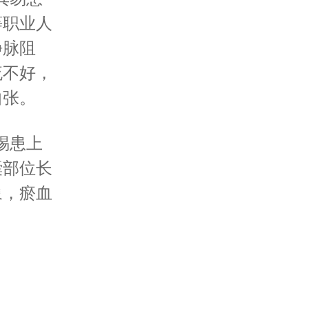
等职业人
静脉阻
流不好，
曲张。
惕患上
囊部位长
象，瘀血