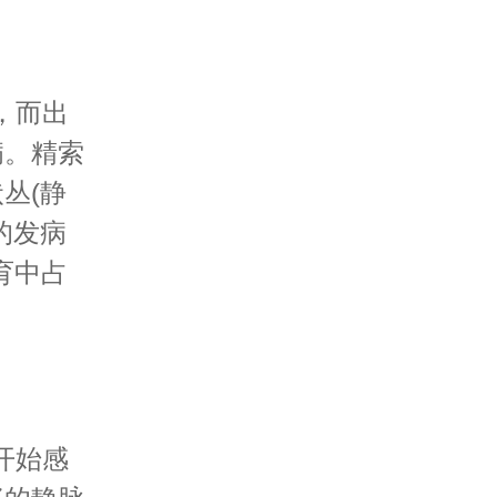
，而出
病。精索
丛(静
的发病
育中占
开始感