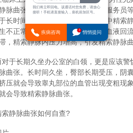
我们将立即回电。该通话对您免费，请放心
静脉曲张，主要以教师、美发师、服务员
接听！手机请直接输入，座机前加区号。
于长时间站立，所以极易导致阴囊中精索
生不正常肿胀，当然也会睾丸静脉血液回
3
疾病咨询
悄悄提问
滞，精索静脉内压力增高，引发精索静脉
对于长期久坐办公室的白领，更是应该警
脉曲张。长时间久坐，臀部长期受压，阴
挤压就会导致睾丸部位的血管出现变粗现
就会导致精索静脉曲张。
索静脉曲张如何自查?
片