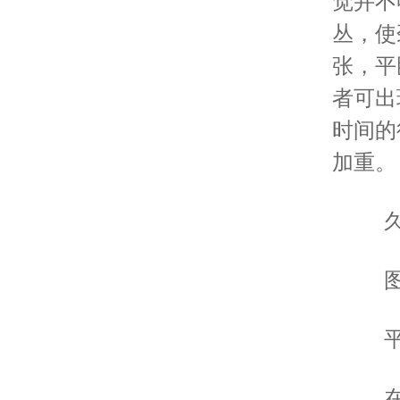
觉并不
丛，使
张，平
者可出
时间的
加重。
久
图
平
在