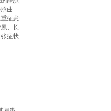
张的静脉
静脉曲
张重症患
劳累、长
曲张症状
其易患