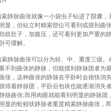
索静脉曲张就像一小袋虫子钻进了阴囊，
明显，但站立时精索部位可看到或摸到曲
劲鼓肚子，加腹压，还可看到更加严重的
卧可缓解。
索静脉曲张可以分为轻、中、重度三级。
看不到曲张的静脉，但能摸到静脉团者为
曲张，这种曲张的静脉在平卧时会很快消失
摸得着静脉团，平卧后包块也能逐渐消失
静脉曲张;而用肉眼就能看到明显的静脉团
明显的蚯蚓状静脉者重度精索静脉曲张，