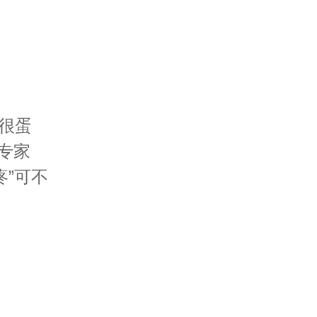
哥很蛋
专家
”可不