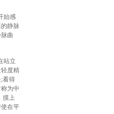
开始感
张的静脉
静脉曲
在站立
最轻度精
;看得
者称为中
，摸上
即使在平