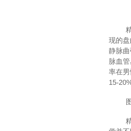
精
现的盘
静脉曲
脉血管
率在男
15-20
图
精