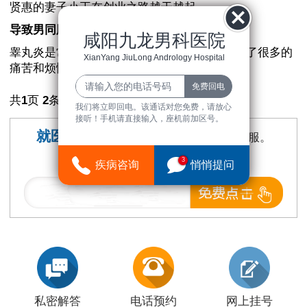
贤惠的妻子小王在创业之路越干越起......
导致男同胞患上睾丸炎的原因都有什么
咸阳九龙男科医院
睾丸炎是常见的男同胞疾病,给患者朋友们带来了很多的
XianYang JiuLong Andrology Hospital
痛苦和烦恼,严重的影响......
共
1
页
2
条
我们将立即回电。该通话对您免费，请放心
接听！手机请直接输入，座机前加区号。
就医提醒：
点击按钮可即时询问在线客服。
免费问 快速回 在线答
3
疾病咨询
悄悄提问
私密解答
电话预约
网上挂号