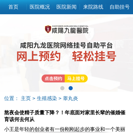
首页
医院概况
医院新闻
来院路线
自助挂号
位置：
主页
>
生殖感染
>
睾丸炎
熬夜会使精子质量下降？！年底面对家里长辈的催婚催
育该何去何从
小王是年轻的创业者有一份刚刚起步的事业和一个美丽