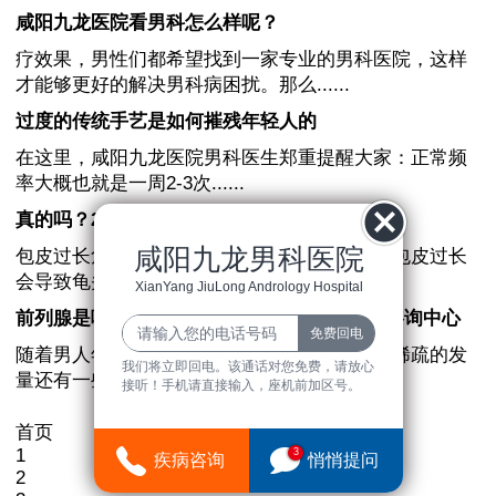
咸阳九龙医院看男科怎么样呢？
疗效果，男性们都希望找到一家专业的男科医院，这样
才能够更好的解决男科病困扰。那么......
过度的传统手艺是如何摧残年轻人的
在这里，咸阳九龙医院男科医生郑重提醒大家：正常频
率大概也就是一周2-3次......
真的吗？2022包皮男求偶困难！
咸阳九龙男科医院
包皮过长危害大，很多男性都深受其害，因为包皮过长
会导致龟头敏感出现早泄的......
XianYang JiuLong Andrology Hospital
前列腺是哪个“县” 远吗？ 咸阳九龙男科医院咨询中心
随着男人年纪增长让他尴尬的不仅仅是越来越稀疏的发
我们将立即回电。该通话对您免费，请放心
量还有一些“难言之隐”尿频、尿急......
接听！手机请直接输入，座机前加区号。
首页
1
3
疾病咨询
悄悄提问
2