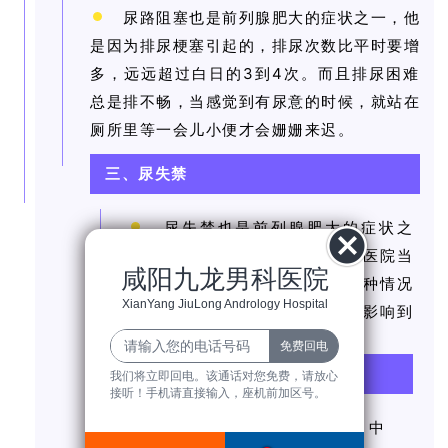
尿路阻塞也是前列腺肥大的症状之一，他
是因为排尿梗塞引起的，排尿次数比平时要增
多，远远超过白日的3到4次。而且排尿困难
总是排不畅，当感觉到有尿意的时候，就站在
厕所里等一会儿小便才会姗姗来迟。
三、尿失禁
尿失禁也是前列腺肥大的症状之
一，尿失禁的人，需要及时的到医院当
咸阳九龙男科医院
中进行诊治，这是比较严重的一种情况
XianYang JiuLong Andrology Hospital
了，我们如果不进行治疗的话会影响到
自己的身心健康的。
四、尿痛
我们将立即回电。该通话对您免费，请放心
接听！手机请直接输入，座机前加区号。
还有就是在尿尿的过程当中