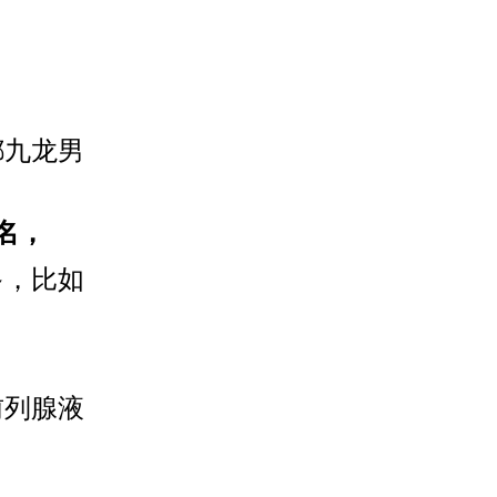
都九龙男
名，
多，比如
前列腺液