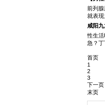
前列腺
就表现
咸阳九
性生活
急？丁
首页
1
2
3
下一页
末页