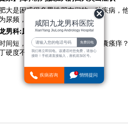
肥大是困惑很多男性朋友们的一种疾病，
为尿频，尿急，当然了不同......
咸阳九龙男科医院
龙男科:尿频尿急？丁丁硬度不够
XianYang JiuLong Andrology Hospital
时间短，射精太快？包皮过长，阴囊瘙痒
丁硬度不够？咸阳男人男科......
我们将立即回电。该通话对您免费，请放心
接听！手机请直接输入，座机前加区号。
3
疾病咨询
悄悄提问